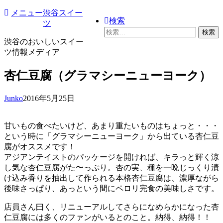
コ
メニュー
渋谷スイー
検索
ン
ツ
検
テ
索:
渋谷のおいしいスイー
ン
ツ情報メディア
ツ
へ
杏仁豆腐（グラマシーニューヨーク）
ス
キ
ッ
Junko
2016年5月25日
プ
甘いもの食べたいけど、あまり重たいものはちょっと・・・
という時に「グラマシーニューヨーク」から出ている杏仁豆
腐がオススメです！
アジアンテイストのパッケージを開ければ、キラっと輝く涼
し気な杏仁豆腐がた〜っぷり。杏の実、種を一晩じっくり漬
け込み香りを抽出して作られる本格杏仁豆腐は、濃厚ながら
後味さっぱり、あっという間にペロリ完食の美味しさです。
店員さん曰く、リニューアルしてさらになめらかになった杏
仁豆腐には多くのファンがいるとのこと。納得、納得！！