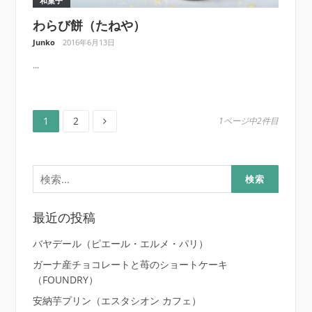
和菓子
わらび餅（たねや）
Junko
2016年6月13日
...
ペ
ペ
投
1
2
1ページ中2件目
ー
ー
ジ
ジ
稿
検
ナ
索:
ビ
最近の投稿
ゲ
バヤデール（ピエール・エルメ・パリ）
ー
ガーナ産チョコレートと苺のショートケーキ
（FOUNDRY）
シ
安納芋プリン（エスタシオン カフェ）