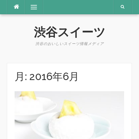
コ
メニュー
ン
テ
ン
渋谷スイーツ
ツ
へ
ス
渋谷のおいしいスイーツ情報メディア
キ
ッ
プ
月:
2016年6月