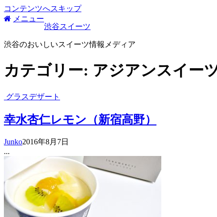
コンテンツへスキップ
メニュー
渋谷スイーツ
渋谷のおいしいスイーツ情報メディア
カテゴリー:
アジアンスイー
グラスデザート
幸水杏仁レモン（新宿高野）
Junko
2016年8月7日
...