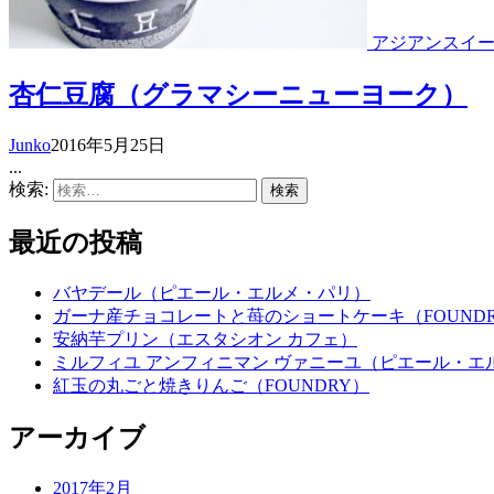
アジアンスイ
杏仁豆腐（グラマシーニューヨーク）
Junko
2016年5月25日
...
検索:
最近の投稿
バヤデール（ピエール・エルメ・パリ）
ガーナ産チョコレートと苺のショートケーキ（FOUND
安納芋プリン（エスタシオン カフェ）
ミルフィユ アンフィニマン ヴァニーユ（ピエール・エ
紅玉の丸ごと焼きりんご（FOUNDRY）
アーカイブ
2017年2月