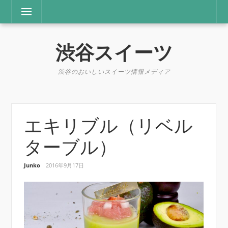
コ
メニュー
ン
テ
ン
渋谷スイーツ
ツ
へ
ス
渋谷のおいしいスイーツ情報メディア
キ
ッ
プ
エキリブル（リベル
ターブル）
Junko
2016年9月17日