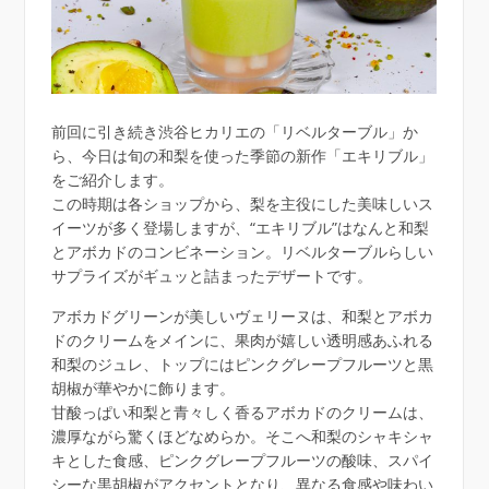
前回に引き続き渋谷ヒカリエの「リベルターブル」か
ら、今日は旬の和梨を使った季節の新作「エキリブル」
をご紹介します。
この時期は各ショップから、梨を主役にした美味しいス
イーツが多く登場しますが、“エキリブル”はなんと和梨
とアボカドのコンビネーション。リベルターブルらしい
サプライズがギュッと詰まったデザートです。
アボカドグリーンが美しいヴェリーヌは、和梨とアボカ
ドのクリームをメインに、果肉が嬉しい透明感あふれる
和梨のジュレ、トップにはピンクグレープフルーツと黒
胡椒が華やかに飾ります。
甘酸っぱい和梨と青々しく香るアボカドのクリームは、
濃厚ながら驚くほどなめらか。そこへ和梨のシャキシャ
キとした食感、ピンクグレープフルーツの酸味、スパイ
シーな黒胡椒がアクセントとなり、異なる食感や味わい