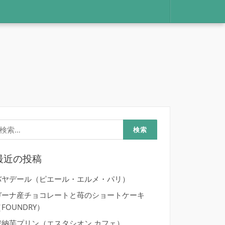
検
:
最近の投稿
バヤデール（ピエール・エルメ・パリ）
ガーナ産チョコレートと苺のショートケーキ
FOUNDRY）
安納芋プリン（エスタシオン カフェ）