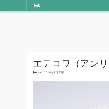
コ
検索
ン
テ
ン
ツ
へ
ス
キ
ッ
プ
エテロワ（アンリ
Junko
2016年8月25日