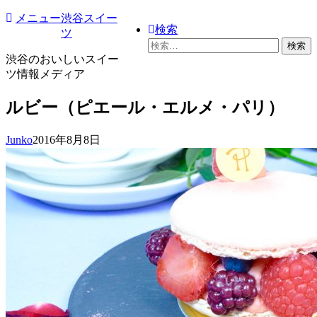
コ
メニュー
渋谷スイー
検索
ン
ツ
検
テ
索:
渋谷のおいしいスイー
ン
ツ情報メディア
ツ
へ
ルビー（ピエール・エルメ・パリ）
ス
キ
ッ
Junko
2016年8月8日
プ