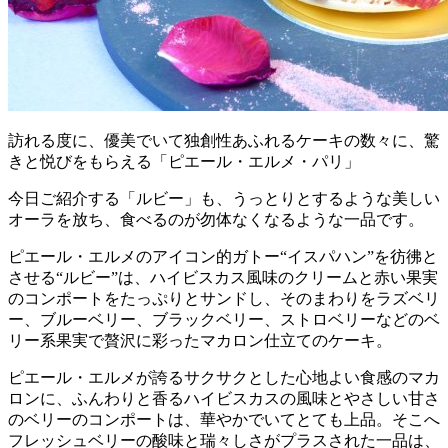
訪れる度に、優美でいて独創性あふれるケーキの数々に、驚
きと悦びをもらえる「ピエール・エルメ・パリ」
今日ご紹介する「ルビー」も、うっとりとするような美しい
オーラを放ち、食べるのが勿体なくなるような一品です。
ピエール・エルメのアイコン的ガトー“イスパハン”を彷彿と
させる“ルビー”は、ハイビスカス風味のクリームと赤い果実
のコンポートをたっぷりとサンドし、そのまわりをラズベリ
ー、ブルーベリー、ブラックベリー、ストロベリーなどのベ
リー系果実で贅沢に彩ったマカロン仕立てのケーキ。
ピエール・エルメが誇るサクサクとした心地よい食感のマカ
ロンに、ふんわりと香るハイビスカスの風味とやさしい甘さ
のベリーのコンポートは、華やかでいてとても上品。そこへ
フレッシュベリーの酸味と瑞々しさがプラスされた一品は、