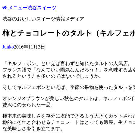
コ
メニュー
渋谷スイーツ
ン
渋谷のおいしいスイーツ情報メディア
テ
ン
柿とチョコレートのタルト（キルフェ
ツ
へ
ス
Junko
2016年11月3日
キ
ッ
「キルフェボン」といえば言わずと知れたタルトの人気店。
プ
フランス語で「なんていい陽気なんだろう！」を意味する店
されるという方も多いのではないでしょうか。
そしてキルフェボンといえば、季節の果物を使ったタルトを
オレンジ✕ブラウンが美しい秋色のタルトは、キルフェボン
贅沢にのせられた一品。
柿本来の美味しさを存分に堪能できるよう大きくカットされ
称的にそれと合わせるチョコレートはとっても濃厚。生チョ
な美味しさを引き立てます。