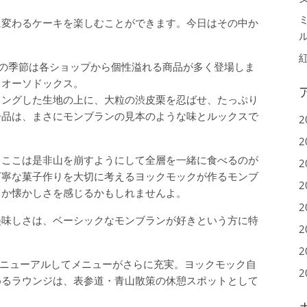
に変わるケーキを楽しむことができます。今日はその中か
この季節は各ショップから個性溢れる商品が多く登場しま
もオーソドックス。
ィングした生地の上に、大粒の渋皮栗を忍ばせ、たっぷり
一品は、まさにモンブランの見本のような味とルックスで
2
2
、ここは是非山を崩すようにして全層を一緒に食べるのが
2
丁寧な菓子作りを大切に考えるヨックモックが作るモンブ
2
こか懐かしさを感じるかもしれませんよ。
2
美味しさは、ベーシックなモンブランが好きという方に特
2
2
E」はリニューアルしてメニューがさらに充実。ヨックモック自
2
めるラウンジは、表参道・青山散策の休憩スポットとして