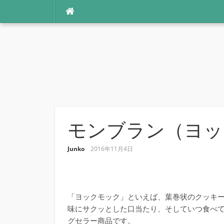
コ
ン
テ
ン
ツ
へ
ス
キ
ッ
プ
モンブラン（ヨッ
Junko
2016年11月4日
「ヨックモック」といえば、葉巻状のクッキー
味にサクッとした口当たり、そしていつ食べ
グセラー商品です。