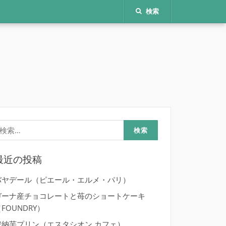
検索
検
:
最近の投稿
バヤデール（ピエール・エルメ・パリ）
ガーナ産チョコレートと苺のショートケーキ
FOUNDRY）
安納芋プリン（エスタシオン カフェ）