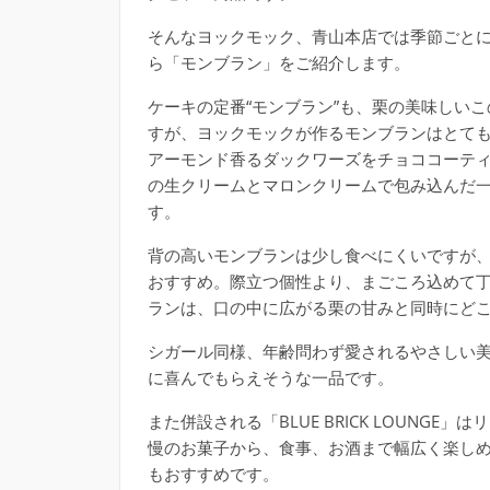
そんなヨックモック、青山本店では季節ごと
ら「モンブラン」をご紹介します。
ケーキの定番“モンブラン”も、栗の美味しい
すが、ヨックモックが作るモンブランはとて
アーモンド香るダックワーズをチョココーテ
の生クリームとマロンクリームで包み込んだ
す。
背の高いモンブランは少し食べにくいですが
おすすめ。際立つ個性より、まごころ込めて
ランは、口の中に広がる栗の甘みと同時にど
シガール同様、年齢問わず愛されるやさしい
に喜んでもらえそうな一品です。
また併設される「BLUE BRICK LOUNG
慢のお菓子から、食事、お酒まで幅広く楽し
もおすすめです。