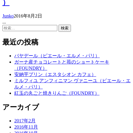
）
Junko
2016年8月2日
...
検
索:
最近の投稿
バヤデール（ピエール・エルメ・パリ）
ガーナ産チョコレートと苺のショートケーキ
（FOUNDRY）
安納芋プリン（エスタシオン カフェ）
ミルフィユ アンフィニマン ヴァニーユ（ピエール・エ
ルメ・パリ）
紅玉の丸ごと焼きりんご（FOUNDRY）
アーカイブ
2017年2月
2016年11月