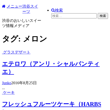
コ
メニュー
渋谷スイ
検索
ン
ーツ
検
テ
索:
渋谷のおいしいスイー
ン
ツ情報メディア
ツ
へ
タグ:
メロン
ス
キ
ッ
グラスデザート
プ
エテロワ（アンリ・シャルパンティ
エ）
Junko
2016年8月25日
...
ケーキ
フレッシュフルーツケーキ（HARBS