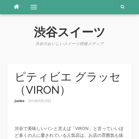
コ
メニュー
ン
テ
ン
渋谷スイーツ
ツ
へ
ス
渋谷のおいしいスイーツ情報メディア
キ
ッ
プ
ピティビエ グラッセ
（VIRON）
Junko
2016年9月23日
渋谷で美味しいパンと言えば「VIRON」と言っていいほ
ど多くの人に愛されている人気店は、お店の雰囲気も抜