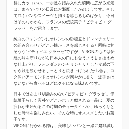
群にカッコいい。一歩足を踏み入れた瞬間に広がる光景
は、まるでパリの日常にお邪魔したかのようです。そし
て並ぶパンやスイーツも拘りを感じるものばかり。今日
はそのなかから、フランスの伝統菓子「ピティビエ グ
ラッセ」をご紹介します。
純白のフォンダンにオレンジの砂糖煮とドレンチェリー
の組み合わせがどこか懐かしさを感じさせると同時に甘
そうな“ピティビエ グラッセ”ですが、VIRONのものは伝
統の味を守りながら日本人の口にも合うよう甘さ控えめ
な仕上がり。フォンダンのシャリシャリとした食感の下
から顔を覗かせるしっとりと焼き上げられた生地は、コ
ク深いアーモンドとオレンジが爽やかに香り、派手さは
ないながら食べるほどにクセになる味わいです。
日本ではあまり馴染みのない“ピティビエ グラッセ”。伝
統菓子らしく素朴でどこかホッと癒される一品は、夏の
疲れが出始めるこの時期のティータイムや、ゆっくりと
した時間を楽しみたい、そんな時にオススメしたいお菓
子です。
VIRONに行かれる際は、美味しいパンと一緒に是非試し