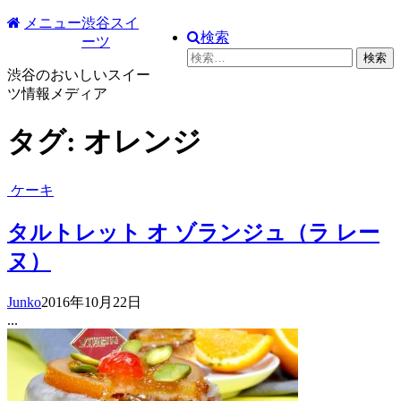
コ
メニュー
渋谷スイ
検索
ン
ーツ
検
テ
索:
渋谷のおいしいスイー
ン
ツ情報メディア
ツ
へ
タグ:
オレンジ
ス
キ
ッ
ケーキ
プ
タルトレット オ ゾランジュ（ラ レー
ヌ）
Junko
2016年10月22日
...