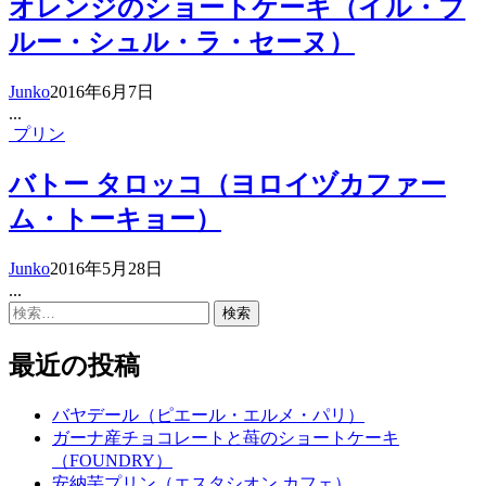
オレンジのショートケーキ（イル・プ
ルー・シュル・ラ・セーヌ）
Junko
2016年6月7日
...
プリン
バトー タロッコ（ヨロイヅカファー
ム・トーキョー）
Junko
2016年5月28日
...
検
索:
最近の投稿
バヤデール（ピエール・エルメ・パリ）
ガーナ産チョコレートと苺のショートケーキ
（FOUNDRY）
安納芋プリン（エスタシオン カフェ）