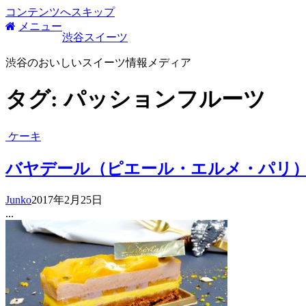
コンテンツへスキップ
メニュー
渋谷スイーツ
渋谷のおいしいスイーツ情報メディア
タグ:
パッションフルーツ
ケーキ
バヤデール（ピエール・エルメ・パリ
Junko
2017年2月25日
...